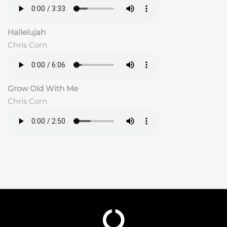
Hallelujah
Chris Corn
Grow Old With Me
Chris Corn