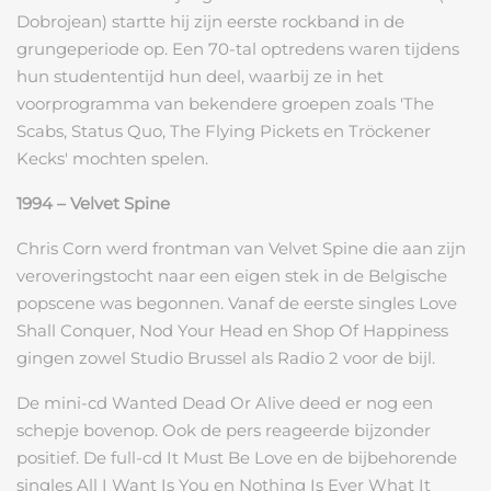
Dobrojean) startte hij zijn eerste rockband in de
grungeperiode op. Een 70-tal optredens waren tijdens
hun studententijd hun deel, waarbij ze in het
voorprogramma van bekendere groepen zoals 'The
Scabs, Status Quo, The Flying Pickets en Tröckener
Kecks' mochten spelen.
1994 – Velvet Spine
Chris Corn werd frontman van Velvet Spine die aan zijn
veroveringstocht naar een eigen stek in de Belgische
popscene was begonnen. Vanaf de eerste singles Love
Shall Conquer, Nod Your Head en Shop Of Happiness
gingen zowel Studio Brussel als Radio 2 voor de bijl.
De mini-cd Wanted Dead Or Alive deed er nog een
schepje bovenop. Ook de pers reageerde bijzonder
positief. De full-cd It Must Be Love en de bijbehorende
singles All I Want Is You en Nothing Is Ever What It