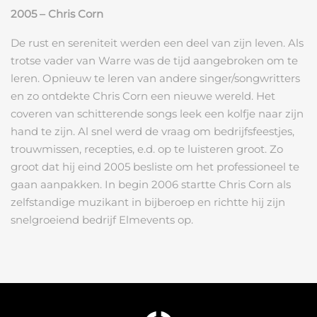
2005 – Chris Corn
De rust en sereniteit werden een deel van zijn leven. Als
trotse vader van Warre was de tijd aangebroken om te
leren. Opnieuw te leren van andere singer/songwritters
en zo ontdekte Chris Corn een nieuwe wereld. Het
coveren van schitterende songs leek een kolfje naar zijn
hand te zijn. Al snel werd de vraag om bedrijfsfeestjes,
trouwmissen, recepties, e.d. op te luisteren groot. Zo
groot dat hij eind 2005 besliste om het professioneel te
gaan aanpakken. In begin 2006 startte Chris Corn als
zelfstandige muzikant in bijberoep en richtte hij zijn
snelgroeiend bedrijf Elmevents op.