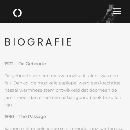
BIOGRAFIE
1972 – De Geboorte
De geboorte van een nieuw muzikaal talent was een
feit. Dankzij de muzikale paplepel werd een krachtige,
nasaal warmhese stem ontwikkeld dat doorheen de
jaren meer dan enkel een uithangbord bleek te zullen
zijn.
1990 – The Passage
Samen met enkele jonge schitterende muzikanten (o.a.