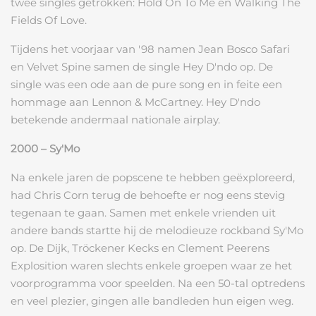
twee singles getrokken: Hold On To Me en Walking The
Fields Of Love.
Tijdens het voorjaar van '98 namen Jean Bosco Safari
en Velvet Spine samen de single Hey D'ndo op. De
single was een ode aan de pure song en in feite een
hommage aan Lennon & McCartney. Hey D'ndo
betekende andermaal nationale airplay.
2000 – Sy'Mo
Na enkele jaren de popscene te hebben geëxploreerd,
had Chris Corn terug de behoefte er nog eens stevig
tegenaan te gaan. Samen met enkele vrienden uit
andere bands startte hij de melodieuze rockband Sy'Mo
op. De Dijk, Tröckener Kecks en Clement Peerens
Explosition waren slechts enkele groepen waar ze het
voorprogramma voor speelden. Na een 50-tal optredens
en veel plezier, gingen alle bandleden hun eigen weg.