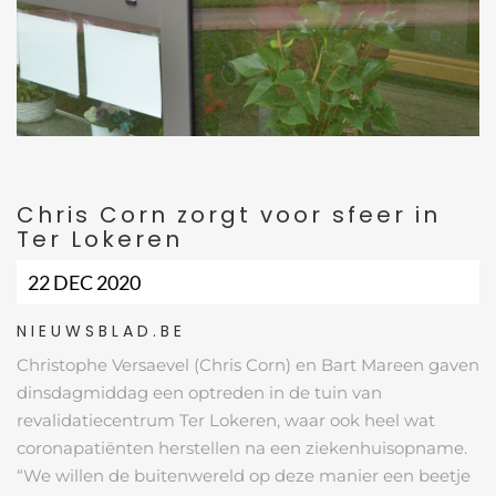
Chris Corn zorgt voor sfeer in
Ter Lokeren
22 DEC 2020
NIEUWSBLAD.BE
Christophe Versaevel (Chris Corn) en Bart Mareen gaven
dinsdagmiddag een optreden in de tuin van
revalidatiecentrum Ter Lokeren, waar ook heel wat
coronapatiënten herstellen na een ziekenhuisopname.
“We willen de buitenwereld op deze manier een beetje