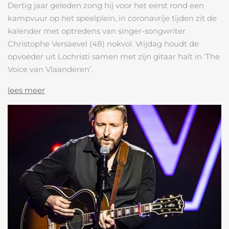
Dertig jaar geleden zong hij voor het eerst rond een
kampvuur op het speelplein, in coronavrije tijden zit de
kalender met optredens van singer-songwriter
Christophe Versaevel (48) nokvol. Vrijdag houdt de
opvoeder uit Lochristi samen met zijn gitaar halt in ‘The
Voice van Vlaanderen’.
lees meer