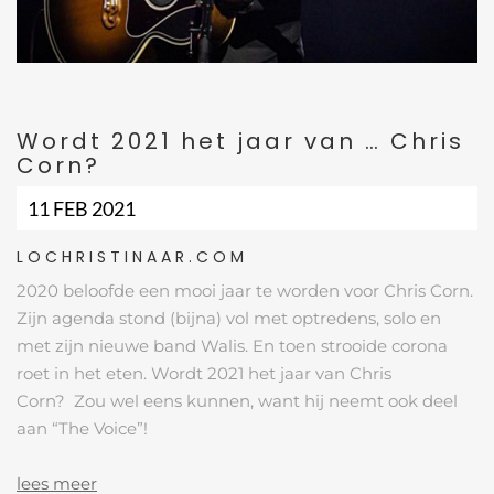
Wordt 2021 het jaar van … Chris
Corn?
11 FEB 2021
LOCHRISTINAAR.COM
2020 beloofde een mooi jaar te worden voor Chris Corn.
Zijn agenda stond (bijna) vol met optredens, solo en
met zijn nieuwe band Walis. En toen strooide corona
roet in het eten. Wordt 2021 het jaar van Chris
Corn?
Zou wel eens kunnen, want hij neemt ook deel
aan “The Voice”!
lees meer