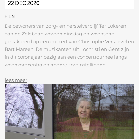
22 DEC 2020
HLN
De bewoners van zorg- en herstelverblijf Ter Lokeren
aan de Zelebaan worden dinsdag en woensdag
getrakteerd op een concert van Christophe Versaevel en
Bart Mareen. De muzikanten uit Lochristi en Gent zijn
in dit coronajaar bezig aan een concerttournee langs
woonzorgcentra en andere zorginstellingen.
lees meer