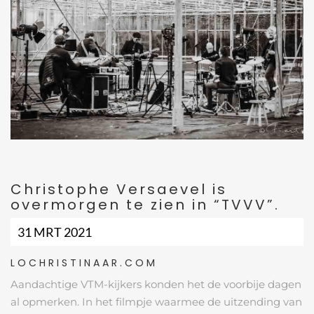
Christophe Versaevel is
overmorgen te zien in “TVVV”.
31 MRT 2021
LOCHRISTINAAR.COM
Aandachtige VTM-kijkers konden het de voorbije dagen
al opmerken. In het filmpje waarmee de uitzending van