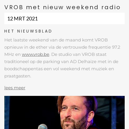
VROB met nieuw weekend radio
12 MRT 2021
HET NIEUWSBLAD
Het laatste weekend van de maand komt VROB
opnieuw in de ether via de vertrouwde frequentie 97.2
MHz en
www.vrob.be
. De studio van VROB staat
traditioneel op de parking van AD Delhaize met in de
boodschappentas een vol weekend met muziek en
praatgasten.
lees meer