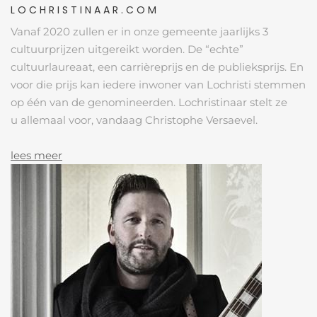
LOCHRISTINAAR.COM
Vanaf 2020 zullen er in onze gemeente jaarlijks 3
cultuurprijzen uitgereikt worden. De “echte”
cultuurlaureaat, een carrièreprijs en de publieksprijs. En
voor die prijs kan iedere inwoner van Lochristi stemmen
op één van de genomineerden. Lochristinaar stelt ze
u allemaal voor, vandaag Christophe Versaevel.
lees meer