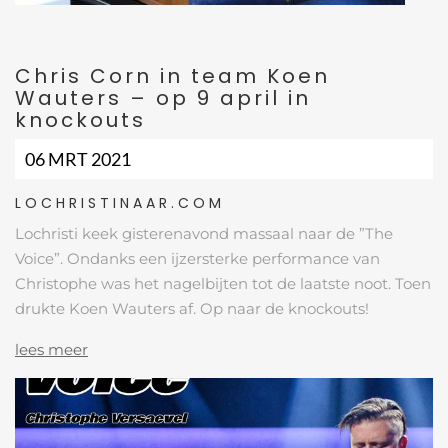
Chris Corn in team Koen
Wauters – op 9 april in
knockouts
06 MRT 2021
LOCHRISTINAAR.COM
Lochristi keek gisterenavond massaal naar de ”The
Voice”. Ondanks een ijzersterke performance van
Christophe was het nagelbijten tot de laatste noot. Toen
drukte Koen Wauters af. Op naar de knockouts!
lees meer