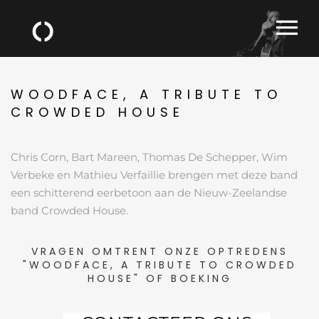
WOODFACE, A TRIBUTE TO
CROWDED HOUSE
Chris Corn, Bart Mareen, Thomas De Schepper, Wim
Verbeke en Mathieu Verfaillie brengen met deze band
een schitterend eerbetoon aan de Nieuw-Zeelandse
band Crowded House.
VRAGEN OMTRENT ONZE OPTREDENS
"WOODFACE, A TRIBUTE TO CROWDED
HOUSE" OF BOEKING